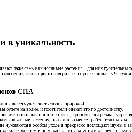
ти в уникальность
живают даже самые выносливые растения – для них губительны т
т озеленения, стоит просто доверить его профессионалам! Студия 
лонов СПА
м нравится чувствовать связь с природой.
ы будете на волне, и посетители оценят это по достоинству.
ение: восточная таинственность, тропический релакс, морская с
дят как живые растения, но намного менее требовательны к усл
не нуждаются в особом уходе и прекрасно поглощают шумы и за
тво более эргономичным, расставить акценты и отвлечь от недос