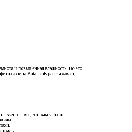
емнота и повышенная влажность. Но это
фитодизайна Botanicals рассказывает,
вежесть – всё, что вам угодно.
овиям.
пахи.
татков.