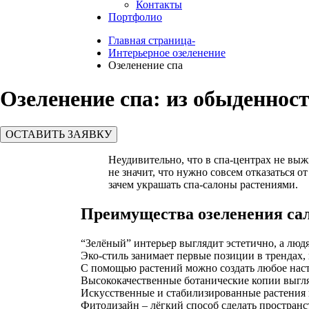
Контакты
Портфолио
Главная страница-
Интерьерное озеленение
Озеленение спа
Озеленение спа: из обыденнос
ОСТАВИТЬ ЗАЯВКУ
Неудивительно, что в спа-центрах не вы
не значит, что нужно совсем отказаться о
зачем украшать спа-салоны растениями.
Преимущества озеленения са
“Зелёный” интерьер выглядит эстетично, а людя
Эко-стиль занимает первые позиции в трендах, в
С помощью растений можно создать любое настро
Высококачественные ботанические копии выгля
Искусственные и стабилизированные растения 
Фитодизайн – лёгкий способ сделать пространс