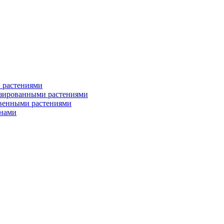
 растениями
изированными растениями
твенными растениями
енами