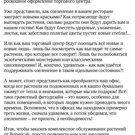
роскошное оформление торгового центра.
Уже представили, как озеленение в вашем ресторане
заиграет новыми красками? Как потрясающе будут
выглядеть растения, сколько радости они будут дарить вам и
вашим гостям! Как будут блестеть здоровые, ухоженные,
листья, как заботливо политые цветы пустят новые стебли!..
Или как ваш торговый центр будут посещать всё новые и
новые люди– лишь бы посмотреть как выглядят те самые
растения, про которые все говорят! Лишь бы полюбоваться
экзотическими монстерами или классическими
сансевиериями! И, конечно, удивиться – как вам удаётся
поддерживать озеленение в таком идеальном состоянии?!
А может, стоит представить как преобразится ваш офис,
когда все растения на подоконниках и в кашпо буквально
оживут от тепла и внимания, которые мы им подарим! Всё-
таки грамотный фитодизайн – это важно, особенно для
таких помещений, в которых людям нужно проводить много
времени. Вспомним, что в офисах мы находимся примерно
треть жизни, сначала удивимся, а потом убедимся, что
озеленение – не прихоть, а необходимость!
Итак, чтобы заказать комплексное обслуживание растений
от Botanicals, просто позвоните нам или заполните