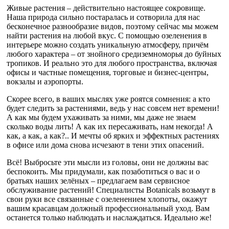
Живые растения – действительно настоящее сокровище.
Наша природа сильно постаралась и сотворила для нас
бесконечное разнообразие видов, поэтому сейчас мы можем
найти растения на любой вкус. С помощью озеленения в
интерьере можно создать уникальную атмосферу, причём
любого характера – от знойного средиземноморья до буйных
тропиков. И реально это для любого пространства, включая
офисы и частные помещения, торговые и бизнес-центры,
вокзалы и аэропорты.
Скорее всего, в ваших мыслях уже роятся сомнения: а кто
будет следить за растениями, ведь у нас совсем нет времени!
А как мы будем ухаживать за ними, мы даже не знаем
сколько воды лить! А как их пересаживать, нам некогда! А
как, а как, а как?.. И мечты об ярких и эффектных растениях
в офисе или дома снова исчезают в тени этих опасений.
Всё! Выбросьте эти мысли из головы, они не должны вас
беспокоить. Мы придумали, как позаботиться о вас и о
братьях наших зелёных – предлагаем вам сервисное
обслуживание растений! Специалисты Botanicals возьмут в
свои руки все связанные с озеленением хлопоты, окажут
вашим красавцам должный профессиональный уход. Вам
останется только наблюдать и наслаждаться. Идеально же!